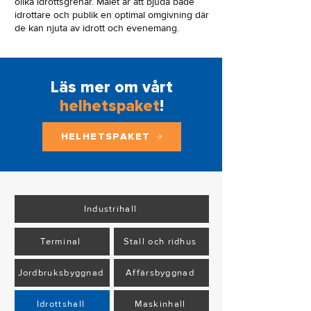
olika idrottsgrenar. Målet är att bjuda både
idrottare och publik en optimal omgivning där
de kan njuta av idrott och evenemang.
Läs mer om vårt
helhetspaket
!
HELHETSPAKET
Industrihall
Terminal
Stall och ridhus
Jordbruksbyggnad
Affärsbyggnad
Idrottshall
Maskinhall