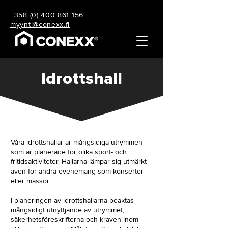
+358 (0) 400 861 156
|
myynti@conexx.fi
Idrottshall
Våra idrottshallar är mångsidiga utrymmen
som är planerade för olika sport- och
fritidsaktiviteter. Hallarna lämpar sig utmärkt
även för andra evenemang som konserter
eller mässor.
I planeringen av idrottshallarna beaktas
mångsidigt utnyttjande av utrymmet,
säkerhetsföreskrifterna och kraven inom