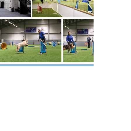
INDUSTRIHALL
TERMINAL
IDROTTSHALL
JORDBRUKSBYGGNADER