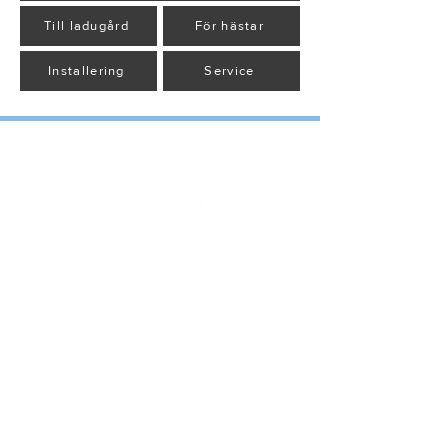
Till ladugård
För hästar
Installering
Service
INDUSTRIHALL
TERMINAL
IDROTTSHALL
JORDBRUKSBYGGNADER
KONTAKT
Vastamäentie 1
61850 Kauhajoki
myynti@conexx.fi