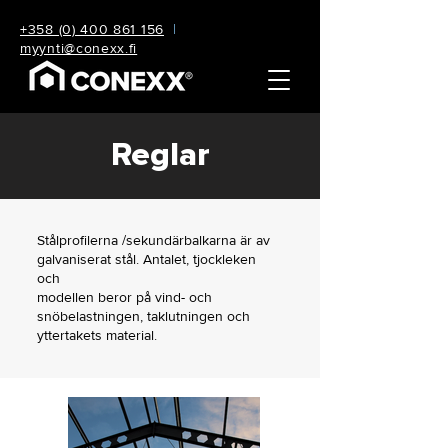
+358 (0) 400 861 156
|
myynti@conexx.fi
Reglar
Stålprofilerna /sekundärbalkarna är av
galvaniserat stål. Antalet, tjockleken
och
modellen beror på vind- och
snöbelastningen, taklutningen och
yttertakets material.