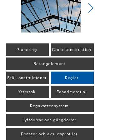
Planering
Grundkonstruktion
Betongelement
Stålkonstruktioner
Reglar
Yttertak
Fasadmaterial
Regnvattensystem
Lyftdörrar och gångdörrar
Fönster och avslutsprofiler