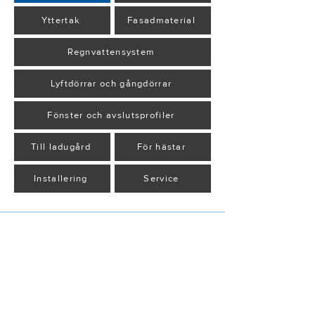
Yttertak
Fasadmaterial
Regnvattensystem
Lyftdörrar och gångdörrar
Fönster och avslutsprofiler
Till ladugård
För hästar
Installering
Service
INDUSTRIHALL
TERMINAL