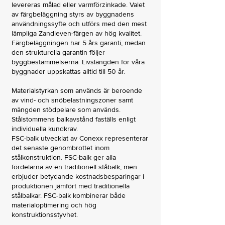
levereras målad eller varmförzinkade. Valet
av färgbeläggning styrs av byggnadens
användningssyfte och utförs med den mest
lämpliga Zandleven-färgen av hög kvalitet.
Färgbeläggningen har 5 års garanti, medan
den strukturella garantin följer
byggbestämmelserna. Livslängden för våra
byggnader uppskattas alltid till 50 år.
Materialstyrkan som används är beroende
av vind- och snöbelastningszoner samt
mängden stödpelare som används.
Stålstommens balkavstånd faställs enligt
individuella kundkrav.
FSC-balk utvecklat av Conexx representerar
det senaste genombrottet inom
stålkonstruktion. FSC-balk ger alla
fördelarna av en traditionell ståbalk, men
erbjuder betydande kostnadsbesparingar i
produktionen jämfört med traditionella
stålbalkar. FSC-balk kombinerar både
materialoptimering och hög
konstruktionsstyvhet.