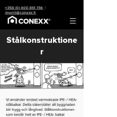
+358 (0) 400 861 156
|
myynti@conexx.fi
Stålkonstruktione
r
Vi använder endast varmvalsade IPE- / HEA-
stålbalkar. Detta säkerställer att byggnaden
blir trygg och långlivad. Stålkonstruktionen
som består helt av IPE- / HEA- balkar