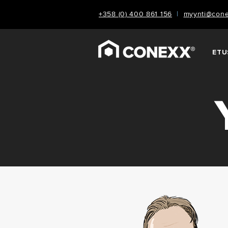
+358 (0) 400 861 156
|
myynti@cone
ETU