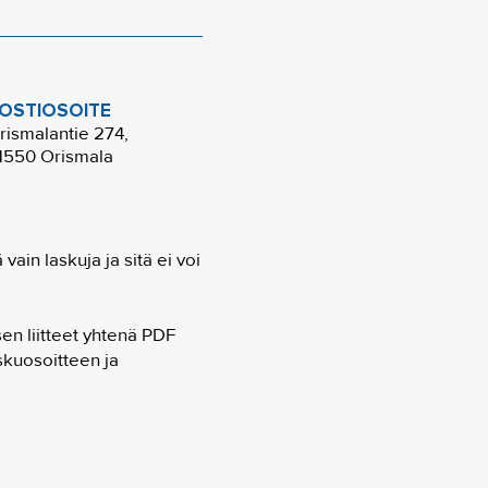
OSTIOSOITE
rismalantie 274,
1550 Orismala
ain laskuja ja sitä ei voi
en liitteet yhtenä PDF
skuosoitteen ja