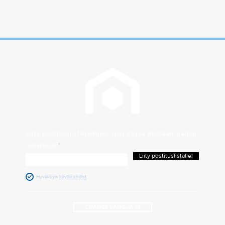
Liity postituslistallemme, niin et jää mistään paitsi!
Sähköposti
Liity postituslistalle!
Hyväksyn
käyttöehdot
CHANGE LANGUAGE