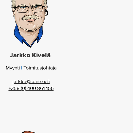
Jarkko Kivelä
Myynti
|
Toimitusjohtaja
jarkko@conexx.fi
+358 (0) 400 861 156