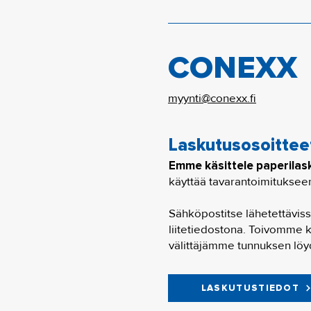
CONEXX
myynti@conexx.fi
Laskutusosoittee
Emme k
äsittele paperilas
käyttää tavarantoimituksee
Sähköpostitse lähetettäviss
liitetiedostona. Toivomme k
välittäjämme tunnuksen löyd
LASKUTUSTIEDOT