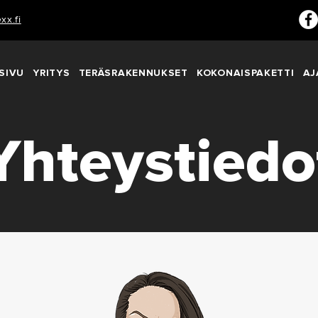
xx.fi
SIVU
YRITYS
TERÄSRAKENNUKSET
KOKONAISPAKETTI
AJ
Yhteystiedo