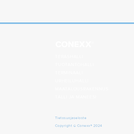
TERÄSHALLI
TUOTANTOHALLI
TERMINAALI
URHEILUHALLI
MAATALOUSRA
KENNUS
TALLI JA MANEESI
Tietosuojaseloste
Copyright © Conexx® 2024