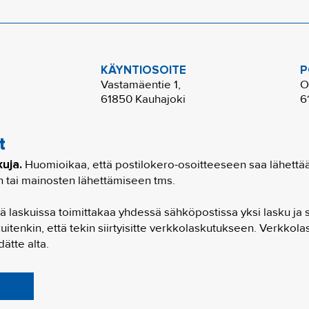
KÄYNTIOSOITE
P
Vastamäentie 1,
O
61850 Kauhajoki
6
t
kuja.
Huomioikaa, että postilokero-osoitteeseen saa lähettää v
n tai mainosten lähettämiseen tms.
ä laskuissa toimittakaa yhdessä sähköpostissa yksi lasku ja s
uitenkin, että tekin siirtyisitte verkkolaskutukseen. Verkkola
ätte alta.