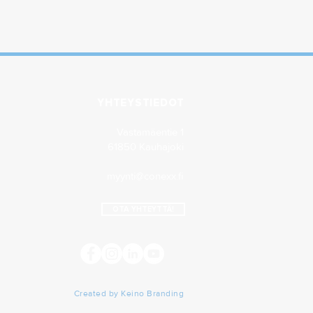
YHTEYSTIEDOT
Vastamäentie 1
61850 Kauhajoki
myynti@conexx.fi
OTA YHTEYTTÄ!
Created by Keino Branding