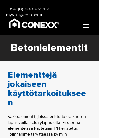
+358 (0) 400 861 156
|
myynti@conexx.fi
Betonielementit
Elementtejä
jokaiseen
käyttötarkoituksee
n
Vakioelementit, joissa eriste tulee kuoren
läpi sivuilta sekä yläpuolelta. Eristeenä
elementeissä käytetään IPN eristettä.
Toimitamme tarvittaessa kylmiin