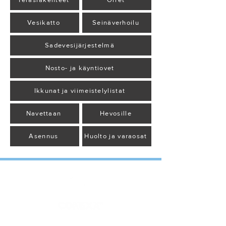
Teräsrakenteet
Orret
Vesikatto
Seinäverhoilu
Sadevesijärjestelmä
Nosto- ja käyntiovet
Ikkunat ja viimeistelylistat
Navettaan
Hevosille
Asennus
Huolto ja varaosat
TERÄSHALLI