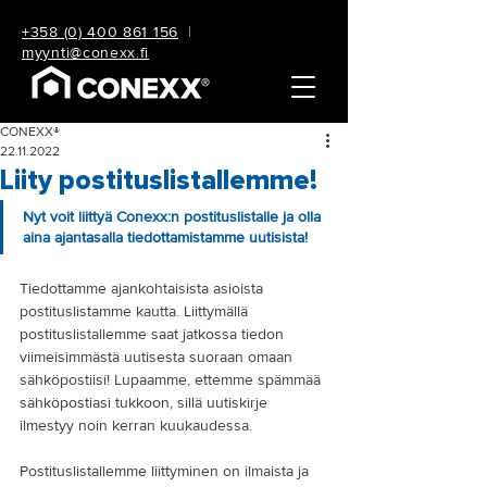
+358 (0) 400 861 156
|
myynti@conexx.fi
CONEXX®
22.11.2022
Liity postituslistallemme!
Nyt voit liittyä Conexx:n postituslistalle ja olla 
aina ajantasalla tiedottamistamme uutisista!
Tiedottamme ajankohtaisista asioista 
postituslistamme kautta. Liittymällä 
postituslistallemme saat jatkossa tiedon 
viimeisimmästä uutisesta suoraan omaan 
sähköpostiisi! Lupaamme, ettemme spämmää 
sähköpostiasi tukkoon, sillä uutiskirje 
ilmestyy noin kerran kuukaudessa. 
Postituslistallemme liittyminen on ilmaista ja 