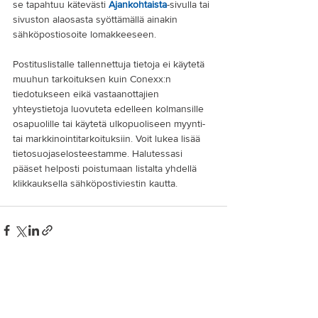
se tapahtuu kätevästi 
Ajankohtaista
-sivulla tai 
sivuston alaosasta syöttämällä ainakin 
sähköpostiosoite lomakkeeseen.
Postituslistalle tallennettuja tietoja ei käytetä 
muuhun tarkoituksen kuin Conexx:n 
tiedotukseen eikä vastaanottajien 
yhteystietoja luovuteta edelleen kolmansille 
osapuolille tai käytetä ulkopuoliseen myynti- 
tai markkinointitarkoituksiin. Voit lukea lisää 
tietosuojaselosteestamme. Halutessasi 
pääset helposti poistumaan listalta yhdellä 
klikkauksella sähköpostiviestin kautta.