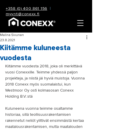
+358 (0) 400 861 156
|
myynti@conexx.fi
Melina Sivunen
23.8.2021
Kiitämme kuluneesta
vuodesta
Kiitämme vuodesta 2018, joka oli merkittävä 
vuosi Conexxille. Teimme yhdessä paljon 
projekteja, ja niistä jäi hyviä muistoja. Vuonna 
2018 Conexx myös suomalaistui, kun 
Westmoor Oy osti kolmasosan Conexx 
Holding B.V.:stä
Kuluneena vuonna teimme osaltamme 
historiaa, sillä teollisuusrakentamisen 
rakennetut neliöt ylittivät ensimmäistä kertaa 
maatalousrakentamisen, mutta maatalouden 