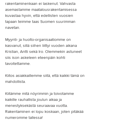
rakentaminenkaan ei laskenut. Vahvasta 
asemastamme maatalousrakentamisessa 
kuvastaa hyvin, että edellisten vuosien 
tapaan teimme taas Suomen suurimman 
navetan.
Myynti- ja huolto-organisaatiomme on 
kasvanut, sillä siihen liittyi vuoden aikana 
Kristian, Antti sekä Iro. Olemmekin astuneet 
siis ison askeleen eteenpäin kohti 
tavoitettamme.
Kiitos asiakkaillemme siitä, että kaikki tämä on 
mahdollista.
Kiitämme mitä nöyrimmin ja toivotamme 
kaikille rauhallista joulun aikaa ja 
menestyksekästä seuraavaa vuotta. 
Rakentaminen ei lopu koskaan, joten pitäkää 
numeromme tallessa!